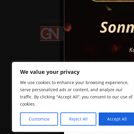
Unsere Partner
We value your privacy
Mi
We use cookies to enhance your browsing experience,
serve personalized ads or content, and analyze our
traffic. By clicking "Accept All", you consent to our use of
cookies.
Be
Customize
Reject All
Accept All