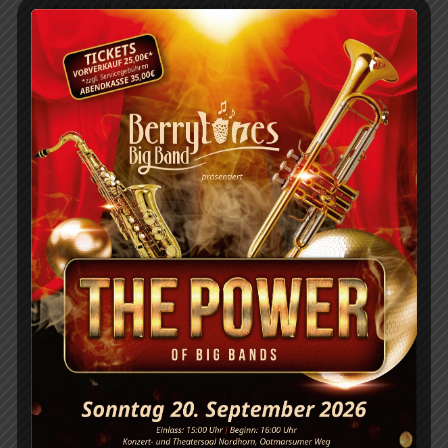
aber auch als Instrumental-Version. Klangvoll und
anrührend waren hier Evergreens wie „That’s Life“,
„Moon River“ aber auch „The Girl from Ipanema“
dabei. Hier gab es dann auch Gelegenheit für
verschiedene Musiker, ein beeindruckendes Solo zu
platzieren.
Bei alledem zeigt Andrew Berryman sich nicht nur
als souveräner Leiter der ausgezeichnet
vorbereiteten Band. Seine mit unterhaltsamen
Anekdoten gespickten, gepflegt britischen
Moderationen und sein Hang danach, seine
Partituren zu suchen boten zudem einigen
willkommenen Unterhaltungswert.
Rundum ein gelungenes Bigband-Konzert und eine
dringende Empfehlung für ein erlesenes Publikum.
Dankeschön!
Die „Berrytones“ gibt es am 5. Mai wieder, in
Nordhorn mit
„Best of Count Basie“
.