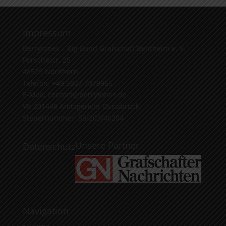
Impressum
Berrytones – Big Band Grafschaft Bentheim e. V.
Porschestr. 25
48529 Nordhorn
Telefon: +49 5937 7079965
E-Mail: contact@berrytones.de
VR 201448 Amtsgericht Osnabrück
Steuernummer: 55/203/46204
Unsere Partner
Datenschutz
Navigation