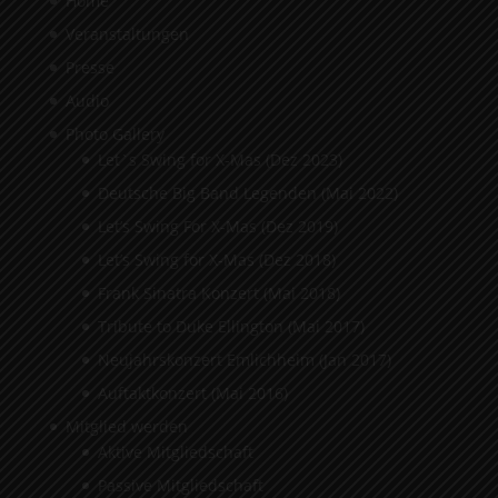
Home
Veranstaltungen
Presse
Audio
Photo Gallery
Let`s Swing for X-Mas (Dez 2023)
Deutsche Big Band Legenden (Mai 2022)
Let’s Swing For X-Mas (Dez 2019)
Let’s Swing for X-Mas (Dez 2018)
Frank Sinatra Konzert (Mai 2018)
Tribute to Duke Ellington (Mai 2017)
Neujahrskonzert Emlichheim (Jan 2017)
Auftaktkonzert (Mai 2016)
Mitglied werden
Aktive Mitgliedschaft
Passive Mitgliedschaft