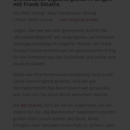
mit Frank Sinatra
Von Peter Löning / Neue Osnabrücker Zeitung
/
Fotos: Peter Löning
zum Original Artikel
Lingen. Das war ein sehr gelungener Auftritt der
„Berrytone-Bigband“ am vergangenen, verschneiten
Sonntagnachmittag im Lingener Theater. Ihr Frank
Sinatra Tribute-Konzert war ein genussreicher Erfolg
für die Formation aus der Grafschaft und setzte eine
deutliche Marke.
Dabei war ihre Performance erstklassig, eine runde
Sache, hervorragend gespielt. Und der gut
durchgearbeitete Big-Band-Sound war genau das,
was man sich für diese Musik wünschen mochte.
Die
Berrytones
, 2015 als Verein angetreten, um die
Region für die „Big Band-Kultur“ begeistern und den
großen alten Jazzer-Namen wie Basie, Miller,
Ellington oder Gershwin ihren Platz zu sichern, aber