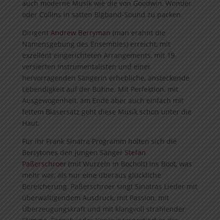
auch moderne Musik wie die von Goodwin, Wonder
oder Collins in satten Bigband-Sound zu packen.
Dirigent
Andrew Berryman
(man erahnt die
Namensgebung des Ensembles) erreicht, mit
exzellent eingerichteten Arrangements, mit 19
versierten Instrumentalisten und einer
hervorragenden Sängerin erhebliche, ansteckende
Lebendigkeit auf der Bühne. Mit Perfektion, mit
Ausgewogenheit, am Ende aber auch einfach mit
fettem Bläsersatz geht diese Musik schon unter die
Haut.
Für ihr Frank Sinatra Programm holten sich die
Berrytones den jungen Sänger
Stefan
Paßerschroer
(mit Wurzeln in Bocholt) ins Boot, was
mehr war, als nur eine überaus glückliche
Bereicherung. Paßerschroer singt Sinatras Lieder mit
überwältigendem Ausdruck, mit Passion, mit
Überzeugungskraft und mit klangvoll strahlender