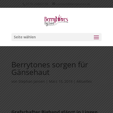
0176-24862138
contact@berrytones.de
Seite wählen
Berrytones sorgen für
Gänsehaut
von
Stephan Jansen
|
März 15, 2019
|
Aktuelles
Grafschafter Bigband glänzt in Lingen