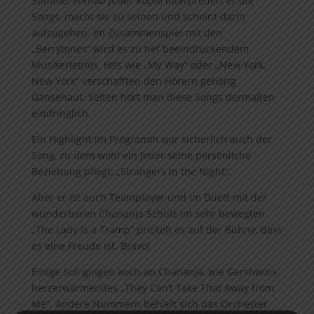
Stimme. Fernab jeder Kopie interpretiert er die
Songs, macht sie zu seinen und scheint darin
aufzugehen. Im Zusammenspiel mit den
„Berrytones“ wird es zu tief beeindruckendem
Musikerlebnis. Hits wie „My Way“ oder „New York,
New York“ verschafften den Hörern gehörig
Gänsehaut. Selten hört man diese Songs dermaßen
eindringlich.
Ein Highlight im Programm war sicherlich auch der
Song, zu dem wohl ein Jeder seine persönliche
Beziehung pflegt: „Strangers in the Night“.
Aber er ist auch Teamplayer und im Duett mit der
wunderbaren Chananja Schulz im sehr bewegten
„The Lady Is a Tramp“ prickelt es auf der Bühne, dass
es eine Freude ist. Bravo!
Einige Soli gingen auch an Chananja, wie Gershwins
herzerwärmendes „They Can’t Take That Away from
Me“. Andere Nummern behielt sich das Orchester