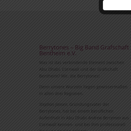
Berrytones – Big Band Grafschaft
Bentheim e.V.
Was ist das verbindende Element zwischen
Abu Dhabi, Cornwall und der Grafschaft
Bentheim? Wir, die Berrytones!
Denn unsere Wurzeln liegen gewissermaßen
in allen drei Regionen.
Stephan Jansen
, Gründungsvater der
Berrytones, hat bei einem beruflichen
Aufenthalt in Abu Dhabi
Andrew Berryman
aus
Cornwall kennen- und bei ihm professionell