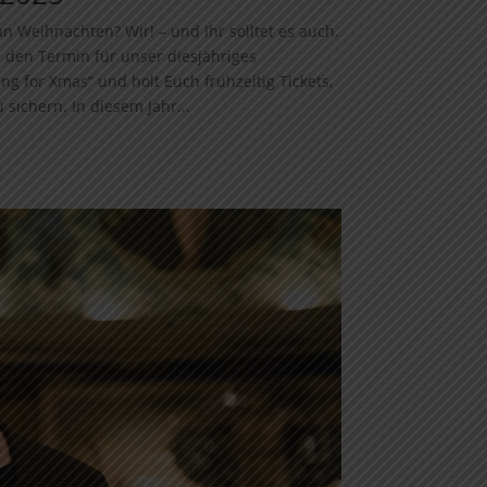
n Weihnachten? Wir! – und Ihr solltet es auch.
 den Termin für unser diesjähriges
ng for Xmas“ und holt Euch frühzeitig Tickets,
 sichern. In diesem Jahr...