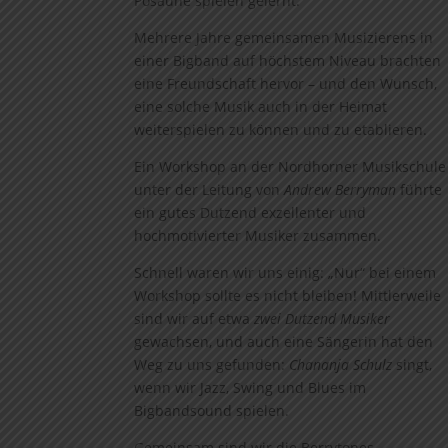
Posaune spielen gelernt.
Mehrere Jahre gemeinsamen Musizierens in
einer Bigband auf höchstem Niveau brachten
eine Freundschaft hervor – und den Wunsch,
eine solche Musik auch in der Heimat
weiterspielen zu können und zu etablieren.
Ein Workshop an der Nordhorner Musikschule
unter der Leitung von
Andrew Berryman
führte
ein gutes Dutzend exzellenter und
hochmotivierter Musiker zusammen.
Schnell waren wir uns einig: „Nur“ bei einem
Workshop sollte es nicht bleiben! Mittlerweile
sind wir auf etwa
zwei Dutzend Musiker
gewachsen, und auch eine Sängerin hat den
Weg zu uns gefunden:
Chananja Schulz
singt,
wenn wir Jazz, Swing und Blues im
Bigbandsound spielen.
Gemeinsam sind wir die Berrytones.