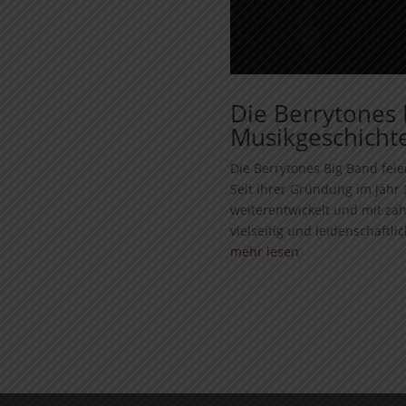
Die Berrytones 
Musikgeschichte
Die Berrytones Big Band feie
Seit ihrer Gründung im Jahr 
weiterentwickelt und mit zah
vielseitig und leidenschaftlic
mehr lesen