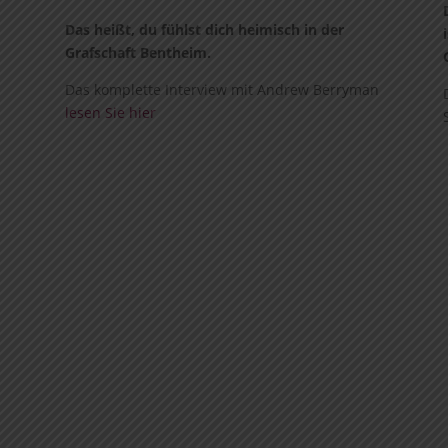
Das heißt, du fühlst dich heimisch in der
Grafschaft Bentheim.
Das komplette Interview mit Andrew Berryman
lesen Sie hier