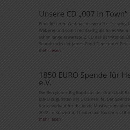
Unsere CD „007 in Town“ i
Pünktlich zum Weihnachtsevent "Let`s swing f
Weberei und somit rechtzeitig als tolles Weih
schon lange erwartete 2. CD der Berrytones. D
Soundtracks der James-Bond Filme unter Beteil
mehr lesen
1850 EURO Spende für He
e.V.
Die Berrytones Big Band aus der Grafschaft B
EURO zugunsten der Ukrainehilfe. Der Spende
Kartenverkauf für die letzte Musikveranstaltu
2022 im Konzert u. Theatersaal Nordhorn. Über
mehr lesen