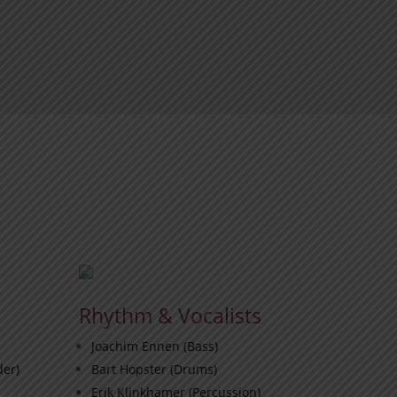
Rhythm & Vocalists
Joachim Ennen (Bass)
der)
Bart Hopster (Drums)
Erik Klinkhamer (Percussion)