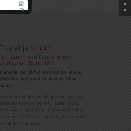
Chananja Schulz
Ein Hauch von Exotic in der
Grafschaft Bentheim
Chananja, wer dich einmal auf der Bühne
erlebt hat, vergisst dich nicht so schnell
wieder.
Danke für die Blumen. Ich glaube, das liegt
bestimmt auch an meinen Haaren
(lacht).
Meine Haare sind meine Marke. Außerdem
versuche ich, mich für die Auftritte modisch
passend einzukleiden.