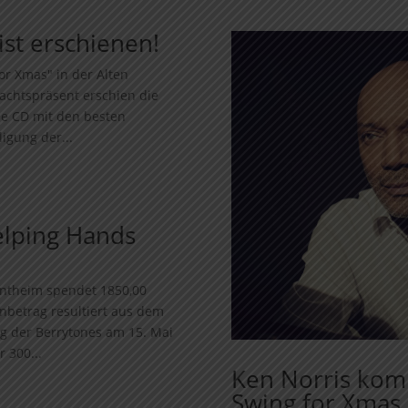
st erschienen!
or Xmas" in der Alten
nachtspräsent erschien die
ie CD mit den besten
igung der...
lping Hands
entheim spendet 1850,00
nbetrag resultiert aus dem
ng der Berrytones am 15. Mai
 300...
Ken Norris kom
Swing for Xmas