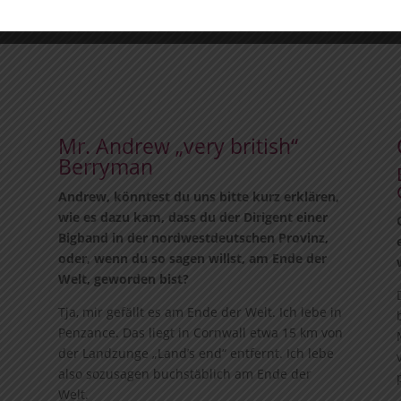
Mr. Andrew „very british“
Berryman
Andrew, könntest du uns bitte kurz erklären,
wie es dazu kam, dass du der Dirigent einer
Bigband in der nordwestdeutschen Provinz,
oder, wenn du so sagen willst, am Ende der
Welt, geworden bist?
Tja, mir gefällt es am Ende der Welt. Ich lebe in
Penzance. Das liegt in Cornwall etwa 15 km von
der Landzunge „Land’s end“ entfernt. Ich lebe
also sozusagen buchstäblich am Ende der
Welt.