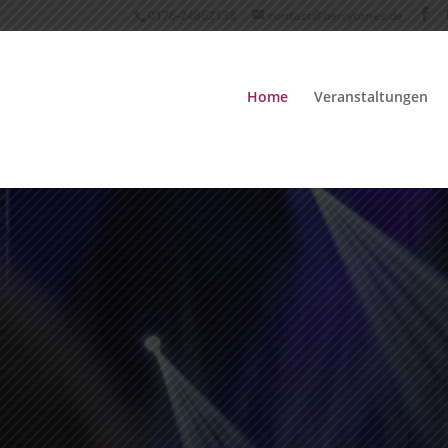
0176-24862138
contact@berrytones.de
Home
Veranstaltungen