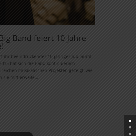
Big Band feiert 10 Jahre
!
rt ihr beeindruckendes 10-jähriges Jubiläum!
2015 hat sich die Band kontinuierlich
lreichen musikalischen Projekten gezeigt, wie
h sie mittlerweile...