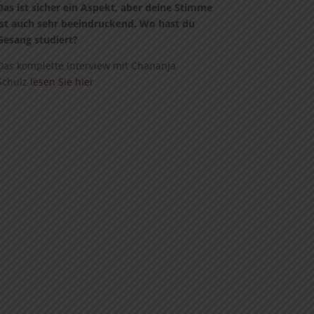
Das ist sicher ein Aspekt, aber deine Stimme
ist auch sehr beeindruckend. Wo hast du
Gesang studiert?
Das komplette Interview mit Chananja
Schulz
lesen Sie hier