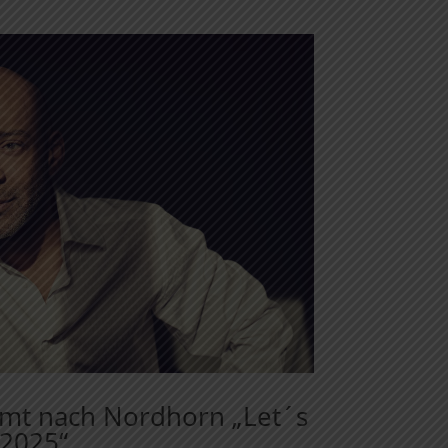
mt nach Nordhorn „Let´s
 2025“