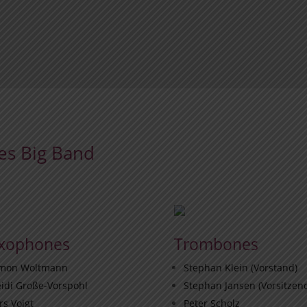
es Big Band
xophones
Trombones
imon Woltmann
Stephan Klein (Vorstand)
idi Große-Vorspohl
Stephan Jansen (Vorsitzen
rs Voigt
Peter Scholz