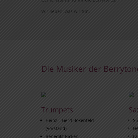
Wir lieben, was wir tun.
Die Musiker der Berryton
Trumpets
Sa
Heinz – Gerd Bökenfeld
S
(Vorstand)
He
Benedikt Ricken
La